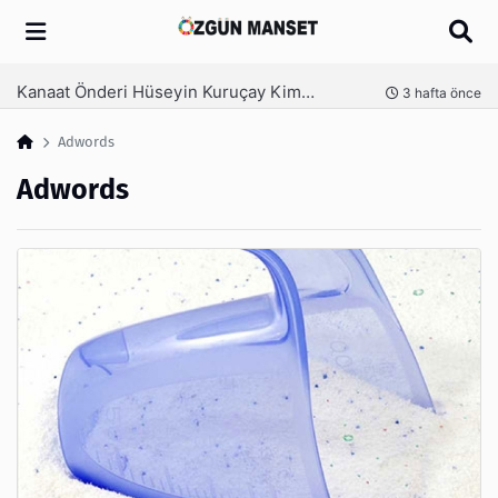
Arama
Kanaat Önderi Hüseyin Kuruçay Kimdir?
nce
3 hafta önce
Adwords
Adwords