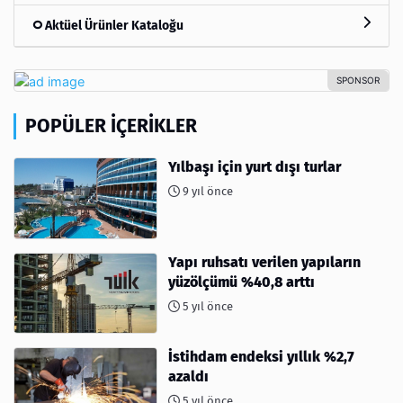
Aktüel Ürünler Kataloğu
POPÜLER İÇERIKLER
Yılbaşı için yurt dışı turlar
9 yıl önce
Yapı ruhsatı verilen yapıların
yüzölçümü %40,8 arttı
5 yıl önce
İstihdam endeksi yıllık %2,7
azaldı
5 yıl önce