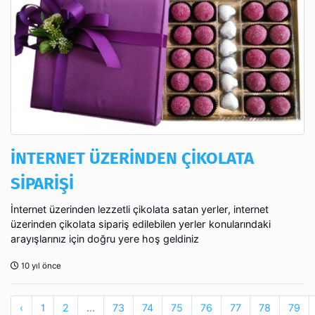
İNTERNET ÜZERİNDEN ÇİKOLATA
SİPARİŞİ
İnternet üzerinden lezzetli çikolata satan yerler, internet
üzerinden çikolata sipariş edilebilen yerler konularındaki
arayışlarınız için doğru yere hoş geldiniz
10 yıl önce
‹
1
2
...
73
74
75
76
77
78
79