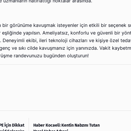
e uzmanların hatırlattığı noktalar arasında.
bir görünüme kavuşmak isteyenler için etkili bir seçenek s
şliğinde yapılsın. Ameliyatsız, konforlu ve güvenli bir yönt
eneyimli ekibi, ileri teknoloji cihazları ve kişiye özel teda
 genç ve sıkı cilde kavuşmanız için yanınızda. Vakit kaybe
n görüşme randevunuzu bugünden oluşturun!
E İçin Dikkat
Haber Kocaeli: Kentin Nabzını Tutan