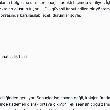
lama bölgesine ultrason enerjisi odaklı biçimde veriliyor. İş
oktaları oluşturuluyor. HIFU, güvenli kabul edilen bir yönte
 sonrasında karşılaşılabilecek durumlar şöyle:
hatsızlık hissi
iliğinden geriliyor. Sonuçlar ise anında değil, kolajen üreti
çinde kademeli olarak ortaya çıkıyor. Tek seansın çoğu zama