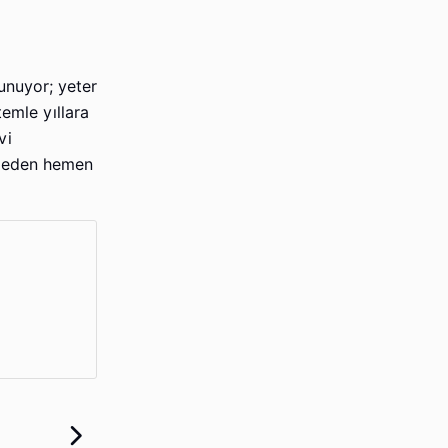
unuyor; yeter
emle yıllara
vi
tmeden hemen