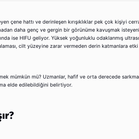
şeyen çene hattı ve derinleşen kırışıklıklar pek çok kişiyi ce
madan daha genç ve gergin bir görünüme kavuşmak isteyenl
nda ise HIFU geliyor. Yüksek yoğunluklu odaklanmış ultras
laması, cilt yüzeyine zarar vermeden derin katmanlara etki
mek mümkün mü? Uzmanlar, hafif ve orta derecede sarkmas
a elde edilebildiğini belirtiyor.
şır?