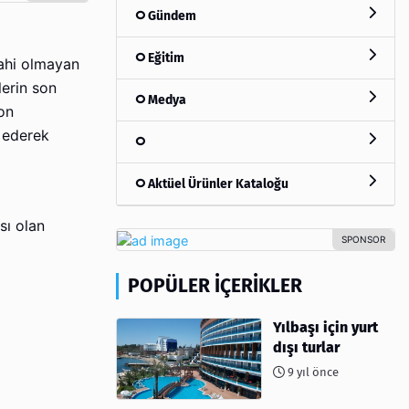
Gündem
Eğitim
rrahi olmayan
erin son
Medya
on
 ederek
Aktüel Ürünler Kataloğu
ı olan
POPÜLER İÇERIKLER
Yılbaşı için yurt
dışı turlar
9 yıl önce