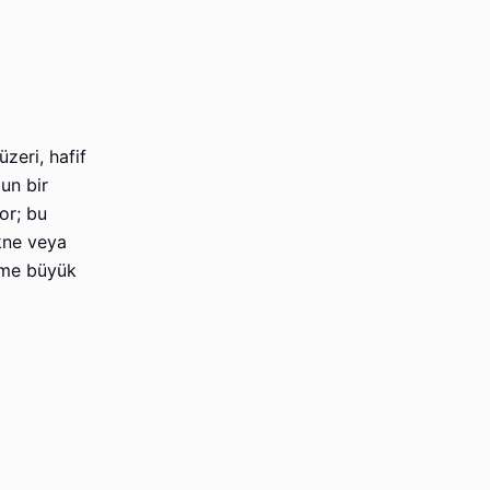
zeri, hafif
un bir
or; bu
kne veya
irme büyük