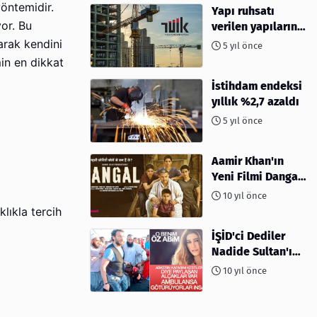
yöntemidir.
Yapı ruhsatı
or. Bu
verilen yapıların
yüzölçümü %40,8
larak kendini
5 yıl önce
arttı
in en dikkat
İstihdam endeksi
yıllık %2,7 azaldı
5 yıl önce
Aamir Khan'ın
Yeni Filmi Dangal
Hakkında Herşey
10 yıl önce
lıkla tercih
İŞİD'ci Dediler
Nadide Sultan'ın
Öz Abisi Çıktı
10 yıl önce