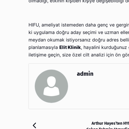
olmadığı, etkinin kişiden kişiye değişebildiği d
HIFU, ameliyat istemeden daha genç ve gergin 
ki uygulama doğru aday seçimi ve uzman eller e
meydan okumak istiyorsanız doğru adres belli. D
planlamasıyla
Elit Klinik
, hayalini kurduğunuz
iletişime geçin, size özel cilt analizi için ö
admin
Arthur Hayes’ten HYP