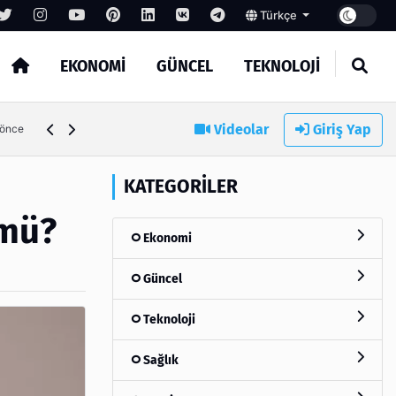
Türkçe
EKONOMI
GÜNCEL
TEKNOLOJI
Videolar
Giriş Yap
 önce
KATEGORILER
 mü?
Ekonomi
Güncel
Teknoloji
Sağlık