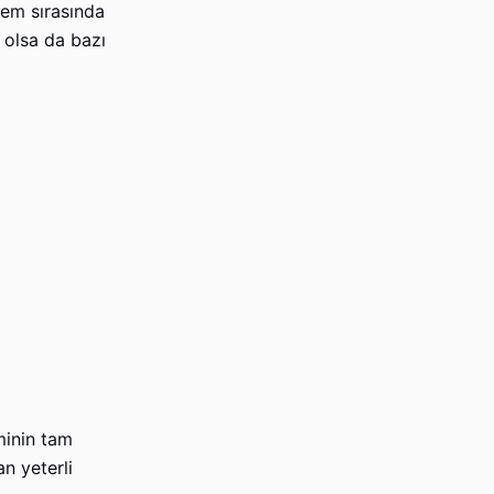
lem sırasında
m olsa da bazı
minin tam
n yeterli