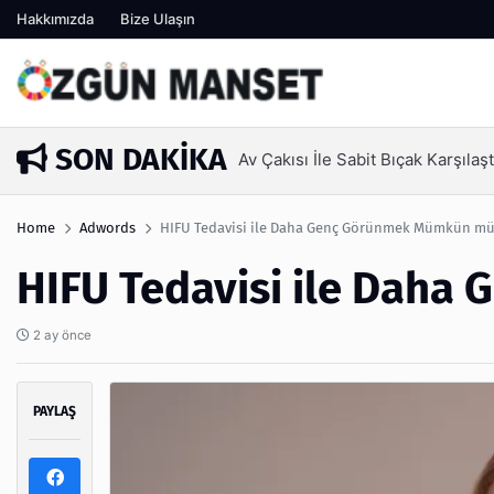
Hakkımızda
Bize Ulaşın
SON DAKIKA
Kanaat Önderi Hüseyin Kuruçay 
1 hafta önce
Home
Adwords
HIFU Tedavisi ile Daha Genç Görünmek Mümkün m
HIFU Tedavisi ile Dah
2 ay önce
PAYLAŞ