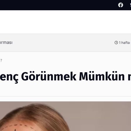
Arama
Kimdir?
3 hafta
ü?
a Genç Görünmek Mümkün