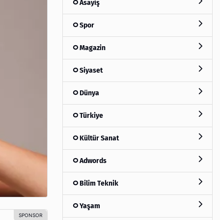
Asayiş
Spor
Magazin
Siyaset
Dünya
Türkiye
Kültür Sanat
Adwords
Bilim Teknik
Yaşam