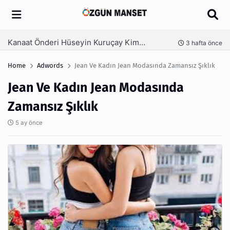
Arama
Kanaat Önderi Hüseyin Kuruçay Kimdir?
nce
3 hafta önce
Home
Adwords
Jean Ve Kadın Jean Modasında Zamansız Şıklık
Jean Ve Kadın Jean Modasında
Zamansız Şıklık
5 ay önce