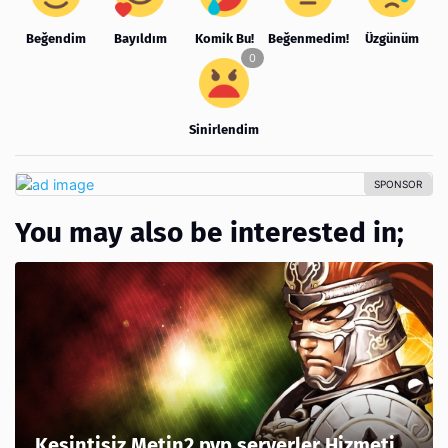
Beğendim
Bayıldım
Komik Bu!
Beğenmedim!
Üzgünüm
Sinirlendim
You may also be interested in;
Kesintisiz Metin2 pvp serverler Hizmeti