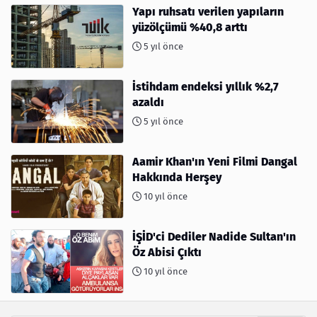
Yapı ruhsatı verilen yapıların
yüzölçümü %40,8 arttı
5 yıl önce
İstihdam endeksi yıllık %2,7
azaldı
5 yıl önce
Aamir Khan'ın Yeni Filmi Dangal
Hakkında Herşey
10 yıl önce
İŞİD'ci Dediler Nadide Sultan'ın
Öz Abisi Çıktı
10 yıl önce