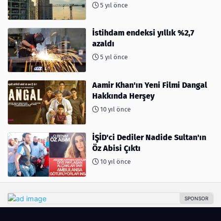
5 yıl önce
İstihdam endeksi yıllık %2,7
azaldı
5 yıl önce
Aamir Khan'ın Yeni Filmi Dangal
Hakkında Herşey
10 yıl önce
İŞİD'ci Dediler Nadide Sultan'ın
Öz Abisi Çıktı
10 yıl önce