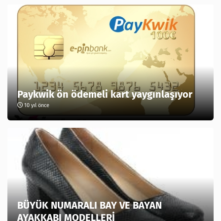
Paykwik ön ödemeli kart yaygınlaşıyor
10 yıl önce
BÜYÜK NUMARALI BAY VE BAYAN
AYAKKABI MODELLERİ