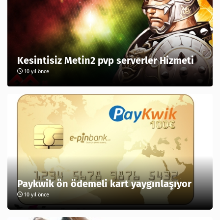
Kesintisiz Metin2 pvp serverler Hizmeti
10 yıl önce
Paykwik ön ödemeli kart yaygınlaşıyor
10 yıl önce