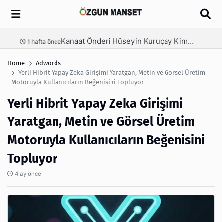
Arama
Kanaat Önderi Hüseyin Kuruçay Kimdir?
nce
3 hafta önce
Home
Adwords
Yerli Hibrit Yapay Zeka Girişimi Yaratgan, Metin ve Görsel Üretim
Motoruyla Kullanıcıların Beğenisini Topluyor
Yerli Hibrit Yapay Zeka Girişimi
Yaratgan, Metin ve Görsel Üretim
Motoruyla Kullanıcıların Beğenisini
Topluyor
4 ay önce