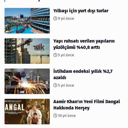
Yılbaşı için yurt dışı turlar
9 yıl önce
Yapı ruhsatı verilen yapıların
yüzölçümü %40,8 arttı
5 yıl önce
İstihdam endeksi yıllık %2,7
azaldı
5 yıl önce
Aamir Khan'ın Yeni Filmi Dangal
Hakkında Herşey
10 yıl önce