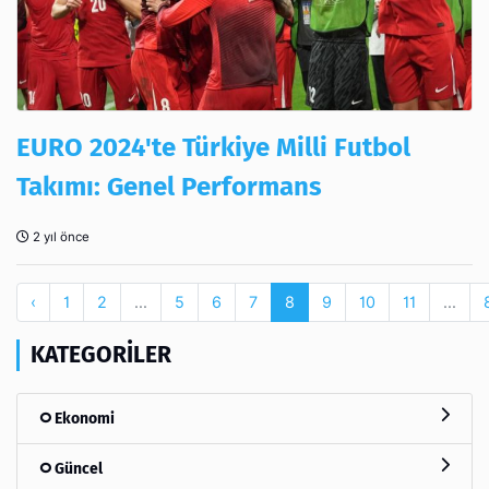
EURO 2024'te Türkiye Milli Futbol
Takımı: Genel Performans
2 yıl önce
‹
1
2
...
5
6
7
8
9
10
11
...
KATEGORILER
Ekonomi
Güncel