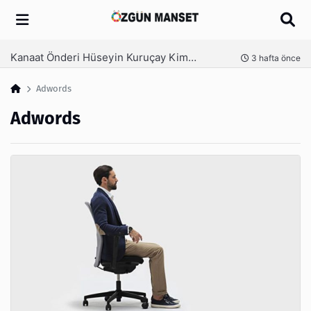
Arama
Kanaat Önderi Hüseyin Kuruçay Kimdir?
nce
3 hafta önce
Adwords
Adwords