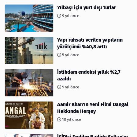
Yılbaşı için yurt dışı turlar
9 yıl önce
Yapı ruhsatı verilen yapıların
yüzölçümü %40,8 arttı
5 yıl önce
İstihdam endeksi yıllık %2,7
azaldı
5 yıl önce
Aamir Khan'ın Yeni Filmi Dangal
Hakkında Herşey
10 yıl önce
İŞİD'ci Dediler Nadide Sultan'ın