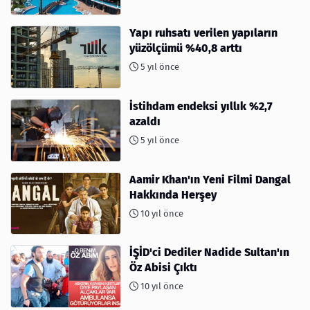
Yapı ruhsatı verilen yapıların
yüzölçümü %40,8 arttı
5 yıl önce
İstihdam endeksi yıllık %2,7
azaldı
5 yıl önce
Aamir Khan'ın Yeni Filmi Dangal
Hakkında Herşey
10 yıl önce
İŞİD'ci Dediler Nadide Sultan'ın
Öz Abisi Çıktı
10 yıl önce