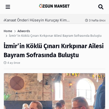
Arama
Kanaat Önderi Hüseyin Kuruçay Kimdir?
nce
3 hafta önce
Home
Adwords
İzmir’in Köklü Çınarı Kırkpınar Ailesi Bayram Sofrasında Buluştu
İzmir’in Köklü Çınarı Kırkpınar Ailesi
Bayram Sofrasında Buluştu
4 ay önce