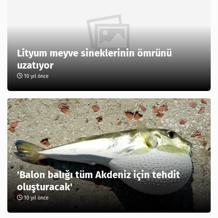
Lityum meyve sineklerinin ömrünü
uzatıyor
10 yıl önce
'Balon balığı tüm Akdeniz için tehdit
oluşturacak'
10 yıl önce