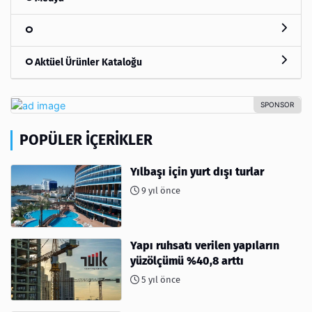
Aktüel Ürünler Kataloğu
POPÜLER İÇERIKLER
Yılbaşı için yurt dışı turlar
9 yıl önce
Yapı ruhsatı verilen yapıların
yüzölçümü %40,8 arttı
5 yıl önce