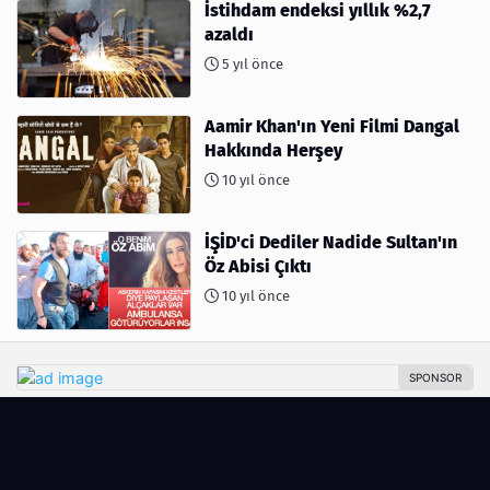
İstihdam endeksi yıllık %2,7
azaldı
5 yıl önce
Aamir Khan'ın Yeni Filmi Dangal
Hakkında Herşey
10 yıl önce
İŞİD'ci Dediler Nadide Sultan'ın
Öz Abisi Çıktı
10 yıl önce