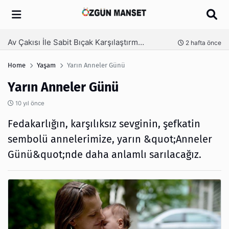
Arama
Kanaat Önderi Hüseyin Kuruçay Kimdir?
nce
3 hafta önce
Home
Yaşam
Yarın Anneler Günü
Yarın Anneler Günü
10 yıl önce
Fedakarlığın, karşılıksız sevginin, şefkatin
sembolü annelerimize, yarın &quot;Anneler
Günü&quot;nde daha anlamlı sarılacağız.