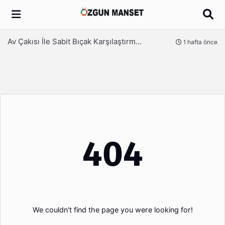
Arama
Av Çakısı İle Sabit Bıçak Karşılaştırması
nce
1 hafta önce
404
We couldn't find the page you were looking for!