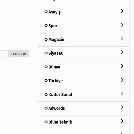
Asayiş
Spor
Magazin
Siyaset
Dünya
Türkiye
Kültür Sanat
Adwords
Bilim Teknik