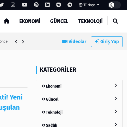
Türkçe
EKONOMI
GÜNCEL
TEKNOLOJI
Videolar
Giriş Yap
 önce
KATEGORILER
Ekonomi
ti! Yeni
Güncel
uşulan
Teknoloji
Sağlık