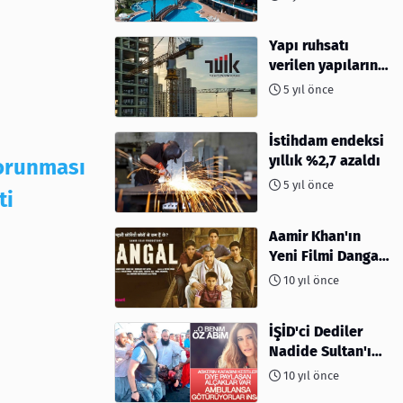
Yapı ruhsatı
verilen yapıların
yüzölçümü %40,8
5 yıl önce
arttı
İstihdam endeksi
yıllık %2,7 azaldı
korunması
5 yıl önce
ti
Aamir Khan'ın
Yeni Filmi Dangal
Hakkında Herşey
10 yıl önce
İŞİD'ci Dediler
Nadide Sultan'ın
Öz Abisi Çıktı
10 yıl önce