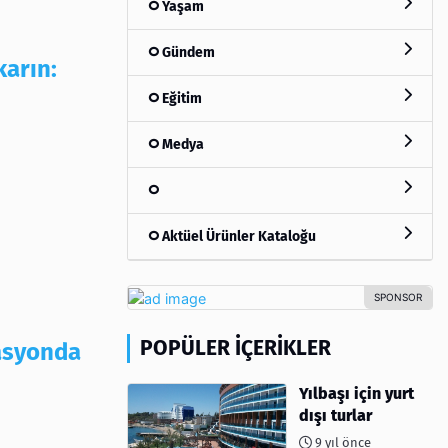
Yaşam
Gündem
karın:
Eğitim
Medya
Aktüel Ürünler Kataloğu
POPÜLER İÇERIKLER
asyonda
Yılbaşı için yurt
dışı turlar
9 yıl önce