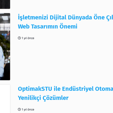
İşletmenizi Dijital Dünyada Öne Çı
Web Tasarımın Önemi
1 yıl önce
OptimakSTU ile Endüstriyel Otom
Yenilikçi Çözümler
1 yıl önce