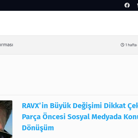
Arama
Kimdir?
3 hafta
RAVX’in Büyük Değişimi Dikkat Çek
Parça Öncesi Sosyal Medyada Kon
Dönüşüm