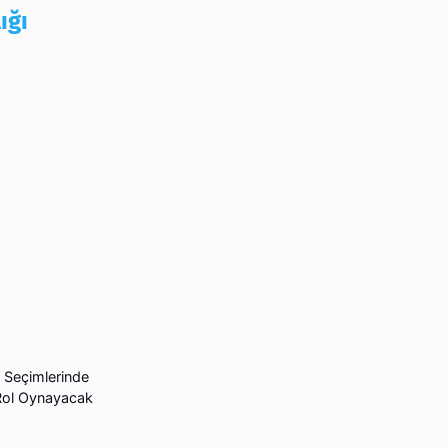
ığı
 Seçimlerinde
 Rol Oynayacak