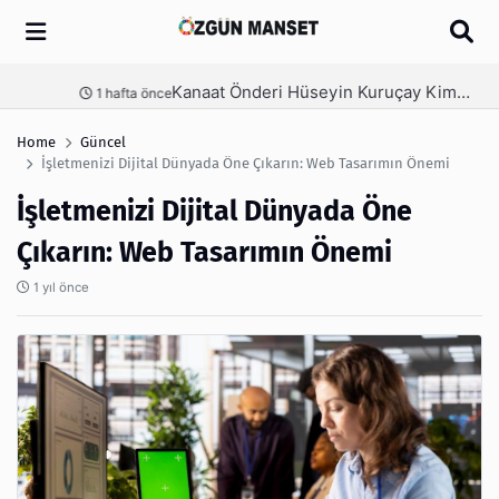
Arama
Kanaat Önderi Hüseyin Kuruçay Kimdir?
nce
3 hafta önce
Home
Güncel
İşletmenizi Dijital Dünyada Öne Çıkarın: Web Tasarımın Önemi
İşletmenizi Dijital Dünyada Öne
Çıkarın: Web Tasarımın Önemi
1 yıl önce