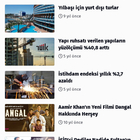
Yılbaşı için yurt dışı turlar
9 yıl önce
Yapı ruhsatı verilen yapıların
yüzölçümü %40,8 arttı
5 yıl önce
İstihdam endeksi yıllık %2,7
azaldı
5 yıl önce
Aamir Khan'ın Yeni Filmi Dangal
Hakkında Herşey
10 yıl önce
İŞİD'ci Dediler Nadide Sultan'ın