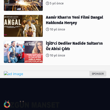
5 yıl önce
Aamir Khan'ın Yeni Filmi Dangal
Hakkında Herşey
10 yıl önce
İŞİD'ci Dediler Nadide Sultan'ın
Öz Abisi Çıktı
10 yıl önce