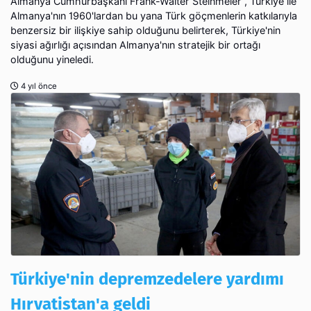
Almanya Cumhurbaşkanı Frank-Walter Steinmeier , Türkiye ile
Almanya'nın 1960'lardan bu yana Türk göçmenlerin katkılarıyla
benzersiz bir ilişkiye sahip olduğunu belirterek, Türkiye'nin
siyasi ağırlığı açısından Almanya'nın stratejik bir ortağı
olduğunu yineledi.
4 yıl önce
Türkiye'nin depremzedelere yardımı
Hırvatistan'a geldi