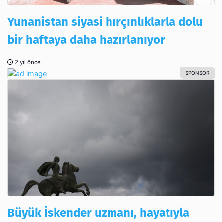
Yunanistan siyasi hırçınlıklarla dolu
bir haftaya daha hazırlanıyor
2 yıl önce
Büyük İskender uzmanı, hayatıyla