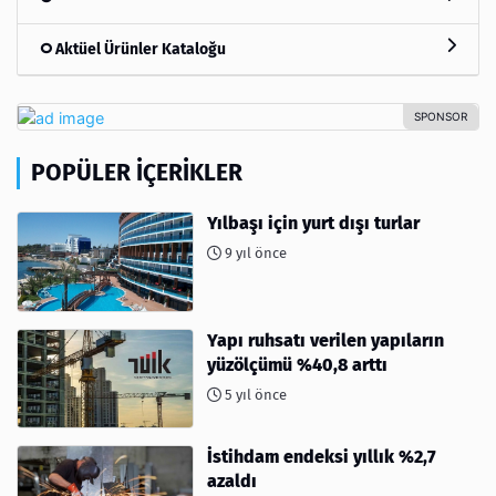
Aktüel Ürünler Kataloğu
POPÜLER İÇERIKLER
Yılbaşı için yurt dışı turlar
9 yıl önce
Yapı ruhsatı verilen yapıların
yüzölçümü %40,8 arttı
5 yıl önce
İstihdam endeksi yıllık %2,7
azaldı