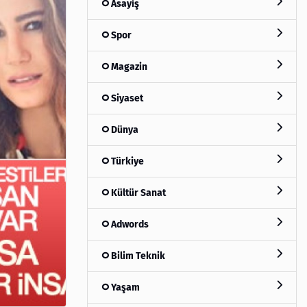
Asayiş
Spor
Magazin
Siyaset
Dünya
Türkiye
Kültür Sanat
Adwords
Bilim Teknik
Yaşam