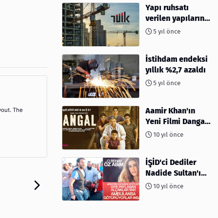
Yapı ruhsatı
verilen yapıların
yüzölçümü %40,8
5 yıl önce
arttı
İstihdam endeksi
yıllık %2,7 azaldı
5 yıl önce
Aamir Khan'ın
yout. The
Yeni Filmi Dangal
Hakkında Herşey
10 yıl önce
İŞİD'ci Dediler
Nadide Sultan'ın
Öz Abisi Çıktı
10 yıl önce