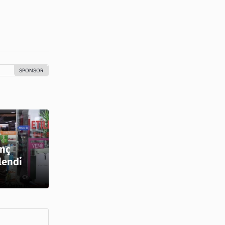
anç
lendi