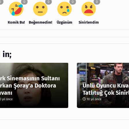
Komik Bu!
Beğenmedim!
Üzgünüm
Sinirlendim
 in;
rk Sinemasının Sultanı
rkan Şoray'a Doktora
Ünlü Oyuncu Kıv
nvanı
Tatlıtuğ Çok Sinir
 yıl önce
10 yıl önce