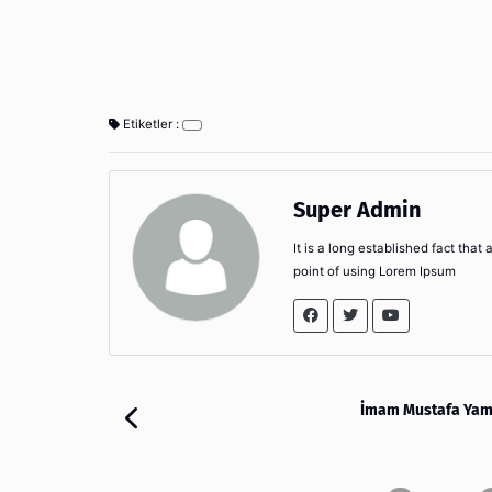
Etiketler :
Super Admin
It is a long established fact that
point of using Lorem Ipsum
İmam Mustafa Yama