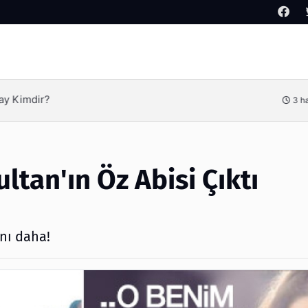
Arama
Kimdir?
3 hafta
ltan'ın Öz Abisi Çıktı
anı daha!