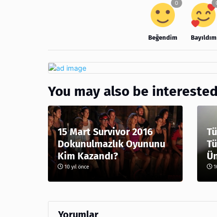
Beğendim
Bayıldım
You may also be interested
15 Mart Survivor 2016
Tü
Dokunulmazlık Oyununu
Tü
Kim Kazandı?
Ü
10 yıl önce
10
Yorumlar