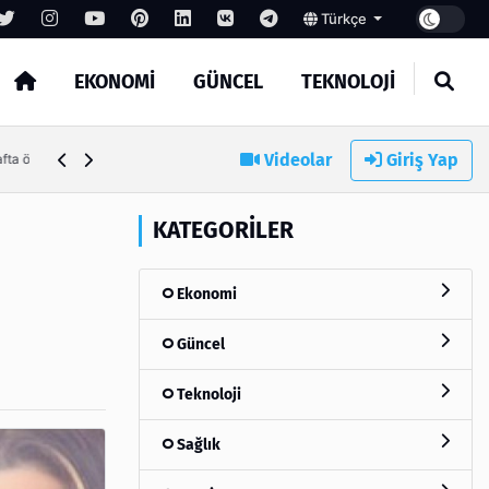
Türkçe
EKONOMI
GÜNCEL
TEKNOLOJI
Videolar
Giriş Yap
 önce
KATEGORILER
Ekonomi
Güncel
Teknoloji
Sağlık