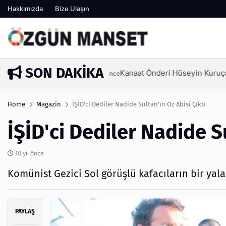
Hakkımızda
Bize Ulaşın
SON DAKIKA
Kanaat Önderi Hüseyin Kuruçay 
1 hafta önce
Home
Magazin
İŞİD'ci Dediler Nadide Sultan'ın Öz Abisi Çıktı
İŞİD'ci Dediler Nadide Su
10 yıl önce
Komünist Gezici Sol görüşlü kafacıların bir yal
PAYLAŞ