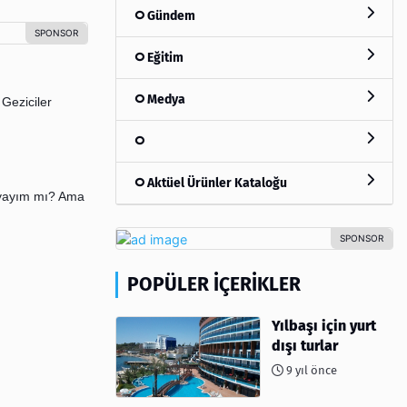
Gündem
Eğitim
Medya
Geziciler
Aktüel Ürünler Kataloğu
layayım mı? Ama
POPÜLER İÇERIKLER
Yılbaşı için yurt
dışı turlar
9 yıl önce