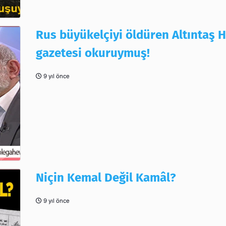
Rus büyükelçiyi öldüren Altıntaş H
gazetesi okuruymuş!
9 yıl önce
Niçin Kemal Değil Kamâl?
9 yıl önce