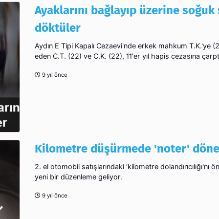
Ayaklarını bağlayıp üzerine soğuk
döktüler
Aydın E Tipi Kapalı Cezaevi'nde erkek mahkum T.K.'ye (
eden C.T. (22) ve C.K. (22), 11'er yıl hapis cezasına çarptı
9 yıl önce
Kilometre düşürmede 'noter' dön
2. el otomobil satışlarındaki 'kilometre dolandırıcılığı'nı 
yeni bir düzenleme geliyor.
9 yıl önce