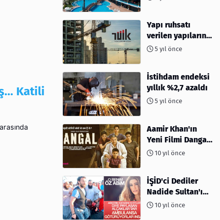
Yapı ruhsatı
verilen yapıların
yüzölçümü %40,8
5 yıl önce
arttı
İstihdam endeksi
yıllık %2,7 azaldı
.. Katili
5 yıl önce
 arasında
Aamir Khan'ın
Yeni Filmi Dangal
Hakkında Herşey
10 yıl önce
İŞİD'ci Dediler
Nadide Sultan'ın
Öz Abisi Çıktı
10 yıl önce