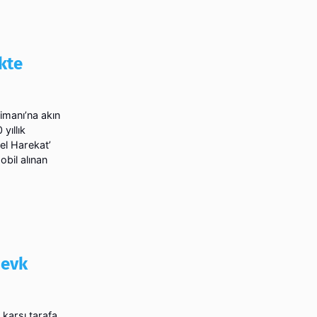
kte
limanı’na akın
yıllık
el Harekat’
bil alınan
sevk
 karşı tarafa