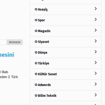
Asayiş
Spor
Magazin
Siyaset
Dünya
nesini
Türkiye
El Bab
Kültür Sanat
 eden 2 Türk
Adwords
Bilim Teknik