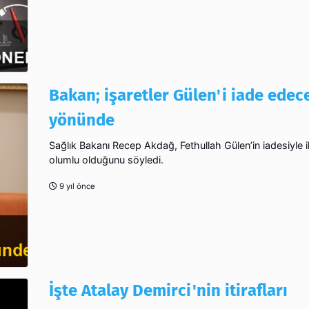
Bakan; işaretler Gülen'i iade edec
yönünde
Sağlık Bakanı Recep Akdağ, Fethullah Gülen’in iadesiyle ilg
olumlu olduğunu söyledi.
9 yıl önce
İşte Atalay Demirci'nin itirafları