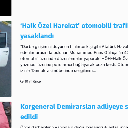
‘Halk Özel Harekat’ otomobili trafi
yasaklandı
"Darbe girişimini duyunca binlerce kişi gibi Atatürk Hava
edenler arasında bulunan Muhammed Enes Gülaçar’ın 40 
otomobili üzerinde düzenlemeler yaparak ’HÖH-Halk Öz
yazması üzerine polis aracı bağlayarak ceza kesti. Otomo
izinle 'Demokrasi nöbetinde sergilenm...
10 yıl önce
Korgeneral Demirarslan adliyeye 
edildi
Önce darbecilerin yanında olduğu, başarısızlık anlaşılınca