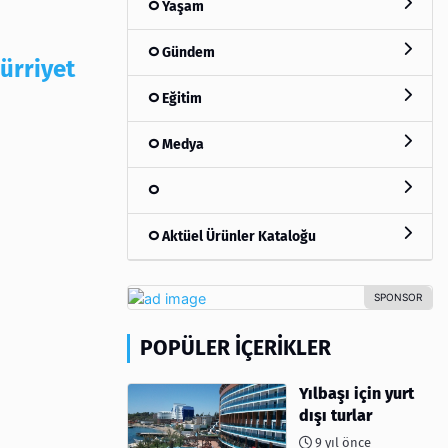
Yaşam
Gündem
ürriyet
Eğitim
Medya
Aktüel Ürünler Kataloğu
POPÜLER İÇERIKLER
Yılbaşı için yurt
dışı turlar
9 yıl önce