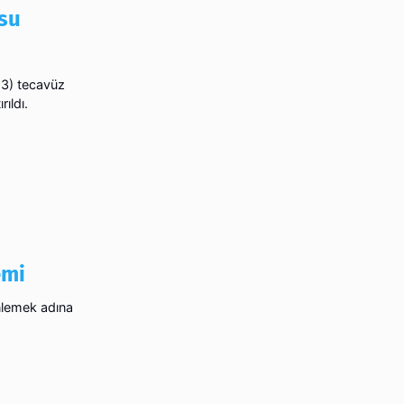
 su
23) tecavüz
rıldı.
emi
önlemek adına