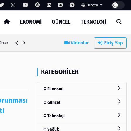
Türkçe
EKONOMI
GÜNCEL
TEKNOLOJI
Videolar
Giriş Yap
 önce
KATEGORILER
Ekonomi
korunması
Güncel
ti
Teknoloji
Sağlık