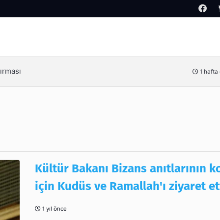
Arama
Kimdir?
3 hafta
Kültür Bakanı Bizans anıtlarının 
için Kudüs ve Ramallah'ı ziyaret et
1 yıl önce