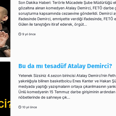
Son Dakika Haberi: Terörle Mücadele Şube Müdürlüğü ek
gözaltına alınan komedyen Atalay Demirci, FETÖ darbe g
soruşturma kapsamında cezaevine gönderildi. Demirci a
ifadesinde Demirci, emniyette verdiği ifadesinde, FETÖ e
Gülen ile tanıştığını itiraf ederek, örgüt...
9 yıl önce
Bu da mı tesadüf Atalay Demirci?
Yetenek Sizsiniz 4.sezon birincisi Atalay Demirci'nin Feth
yakınlığıyla bilinen basketbolcu Enes Kanter ve Hakan Şü
medyada yaptığı yazışmaların ortaya çıkarılmasının yankı
Ünlü komedyenin 15 Temmuz darbe girişiminin ardında
nöbetlerinde de sahneye çık...
10 yıl önce