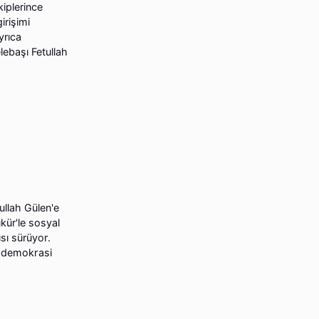
iplerince
irişimi
yrıca
lebaşı Fetullah
ullah Gülen'e
kür'le sosyal
sı sürüyor.
n demokrasi