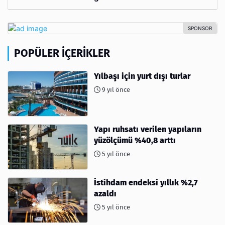
POPÜLER İÇERIKLER
Yılbaşı için yurt dışı turlar
9 yıl önce
Yapı ruhsatı verilen yapıların
yüzölçümü %40,8 arttı
5 yıl önce
İstihdam endeksi yıllık %2,7
azaldı
5 yıl önce