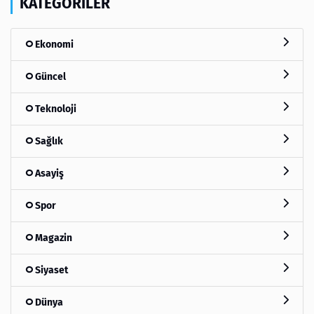
KATEGORILER
Ekonomi
Güncel
Teknoloji
Sağlık
Asayiş
Spor
Magazin
Siyaset
Dünya