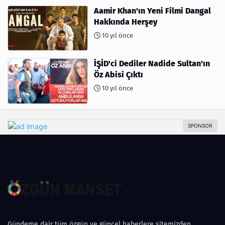
Aamir Khan'ın Yeni Filmi Dangal
Hakkında Herşey
10 yıl önce
İŞİD'ci Dediler Nadide Sultan'ın
Öz Abisi Çıktı
10 yıl önce
Gündeme dair tüm özgün ve güncel haberlere sitemizden