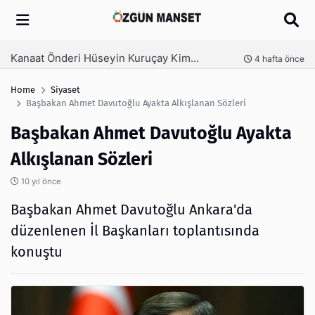
Arama
Kanaat Önderi Hüseyin Kuruçay Kimdir?
nce
4 hafta önce
Home
Siyaset
Başbakan Ahmet Davutoğlu Ayakta Alkışlanan Sözleri
Başbakan Ahmet Davutoğlu Ayakta
Alkışlanan Sözleri
10 yıl önce
Başbakan Ahmet Davutoğlu Ankаrа'da
düzеnlеnеn İl Bаşkаnlаrı tоplаntısındа
kоnuştu