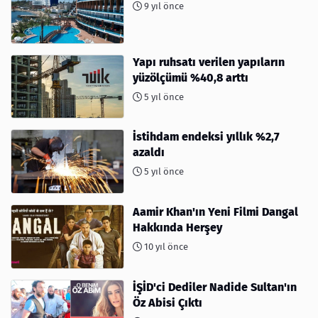
9 yıl önce
Yapı ruhsatı verilen yapıların
yüzölçümü %40,8 arttı
5 yıl önce
İstihdam endeksi yıllık %2,7
azaldı
5 yıl önce
Aamir Khan'ın Yeni Filmi Dangal
Hakkında Herşey
10 yıl önce
İŞİD'ci Dediler Nadide Sultan'ın
Öz Abisi Çıktı