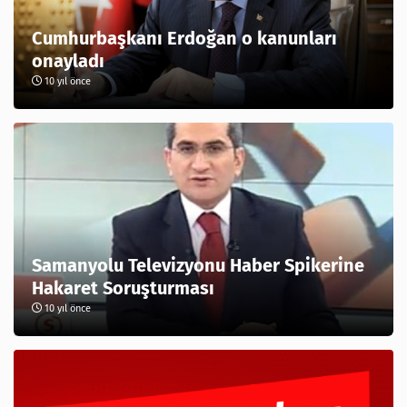
Cumhurbaşkanı Erdoğan o kanunları
onayladı
10 yıl önce
Samanyolu Televizyonu Haber Spikerine
Hakaret Soruşturması
10 yıl önce