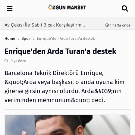
Arama
Kanaat Önderi Hüseyin Kuruçay Kimdir?
nce
3 hafta önce
Home
Spor
Enrique'den Arda Turan'a destek
Enrique'den Arda Turan'a destek
10 yıl önce
Barcelona Teknik Direktörü Enrique,
&quot;Arda veya başkası, o anda oyuna kim
girerse girsin aynısı olurdu. Arda&#039;nın
veriminden memnunum&quot; dedi.