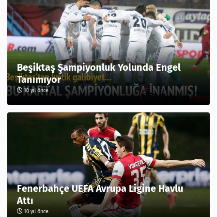
Beşiktaş Şampiyonluk Yolunda Engel
Tanımıyor
10 yıl önce
Fenerbahçe UEFA Avrupa Ligine Havlu
Attı
10 yıl önce