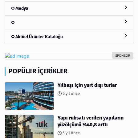
Medya
Aktüel Ürünler Kataloğu
POPÜLER İÇERIKLER
Yılbaşı için yurt dışı turlar
9 yıl önce
Yapı ruhsatı verilen yapıların
yüzölçümü %40,8 arttı
5 yıl önce