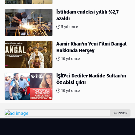
İstihdam endeksi yıllık %2,7
azaldı
5 yıl önce
Aamir Khan'ın Yeni Filmi Dangal
Hakkında Herşey
10 yıl önce
İŞİD'ci Dediler Nadide Sultan'ın
Öz Abisi Çıktı
10 yıl önce