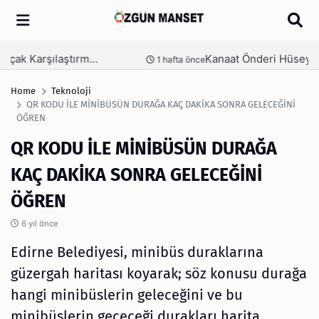
Arama
Kanaat Önderi Hüseyin Kuruçay Kimdir?
nce
3 hafta önce
Home
Teknoloji
QR KODU İLE MİNİBÜSÜN DURAĞA KAÇ DAKİKA SONRA GELECEĞİNİ
ÖĞREN
QR KODU İLE MİNİBÜSÜN DURAĞA
KAÇ DAKİKA SONRA GELECEĞİNİ
ÖĞREN
6 yıl önce
Edirne Belediyesi, minibüs duraklarına
güzergah haritası koyarak; söz konusu durağa
hangi minibüslerin geleceğini ve bu
minibüslerin geçeceği durakları harita