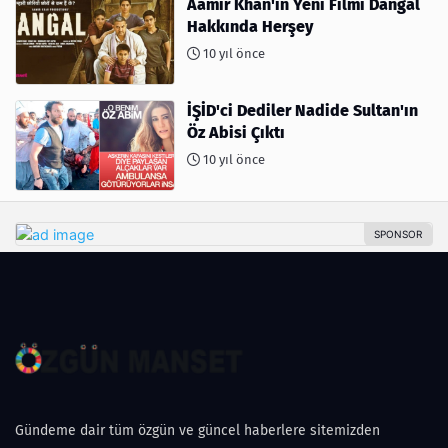
Aamir Khan'ın Yeni Filmi Dangal
Hakkında Herşey
10 yıl önce
İŞİD'ci Dediler Nadide Sultan'ın
Öz Abisi Çıktı
10 yıl önce
Gündeme dair tüm özgün ve güncel haberlere sitemizden