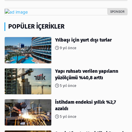
POPÜLER İÇERIKLER
Yılbaşı için yurt dışı turlar
9 yıl önce
Yapı ruhsatı verilen yapıların
yüzölçümü %40,8 arttı
5 yıl önce
İstihdam endeksi yıllık %2,7
azaldı
5 yıl önce