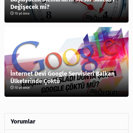
Değişecek mi?
10 yıl önce
İnternet Devi Google Servisleri Balkan
Ülkelerinde Çöktü
10 yıl önce
Yorumlar