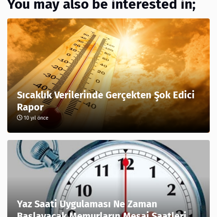
You may also be interested in;
Sıcaklık Verilerinde Gerçekten Şok Edici
Rapor
10 yıl önce
Yaz Saati Uygulaması Ne Zaman
Başlayacak Memurların Mesai Saatleri