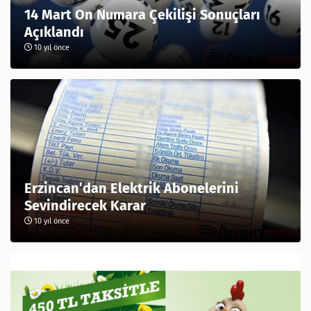
14 Mart On Numara Çekilişi Sonuçları
Açıklandı
10 yıl önce
Erzincan’dan Elektrik Abonelerini
Sevindirecek Karar
10 yıl önce