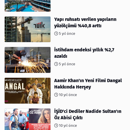
Yapı ruhsatı verilen yapıların
yüzölçümü %40,8 arttı
5 yıl önce
İstihdam endeksi yıllık %2,7
azaldı
5 yıl önce
Aamir Khan'ın Yeni Filmi Dangal
Hakkında Herşey
10 yıl önce
İŞİD'ci Dediler Nadide Sultan'ın
Öz Abisi Çıktı
10 yıl önce