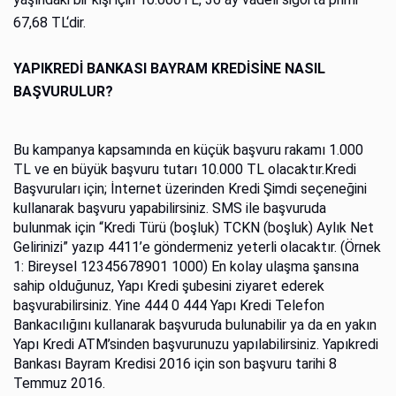
67,68 TL‘dir.
YAPIKREDİ BANKASI BAYRAM KREDİSİNE NASIL
BAŞVURULUR?
Bu kampanya kapsamında en küçük başvuru rakamı 1.000
TL ve en büyük başvuru tutarı 10.000 TL olacaktır.Kredi
Başvuruları için; İnternet üzerinden Kredi Şimdi seçeneğini
kullanarak başvuru yapabilirsiniz. SMS ile başvuruda
bulunmak için “Kredi Türü (boşluk) TCKN (boşluk) Aylık Net
Gelirinizi” yazıp 4411’e göndermeniz yeterli olacaktır. (Örnek
1: Bireysel 12345678901 1000) En kolay ulaşma şansına
sahip olduğunuz, Yapı Kredi şubesini ziyaret ederek
başvurabilirsiniz. Yine 444 0 444 Yapı Kredi Telefon
Bankacılığını kullanarak başvuruda bulunabilir ya da en yakın
Yapı Kredi ATM’sinden başvurunuzu yapılabilirsiniz. Yapıkredi
Bankası Bayram Kredisi 2016 için son başvuru tarihi 8
Temmuz 2016.