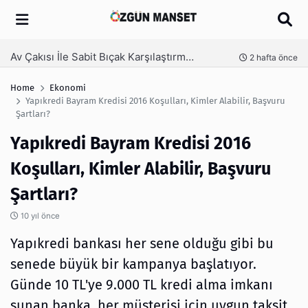
Arama
Kanaat Önderi Hüseyin Kuruçay Kimdir?
nce
3 hafta önce
Home
Ekonomi
Yapıkredi Bayram Kredisi 2016 Koşulları, Kimler Alabilir, Başvuru
Şartları?
Yapıkredi Bayram Kredisi 2016
Koşulları, Kimler Alabilir, Başvuru
Şartları?
10 yıl önce
Yapıkredi bankası her sene olduğu gibi bu
senede büyük bir kampanya başlatıyor.
Günde 10 TL'ye 9.000 TL kredi alma imkanı
sunan banka, her müşterisi için uygun taksit