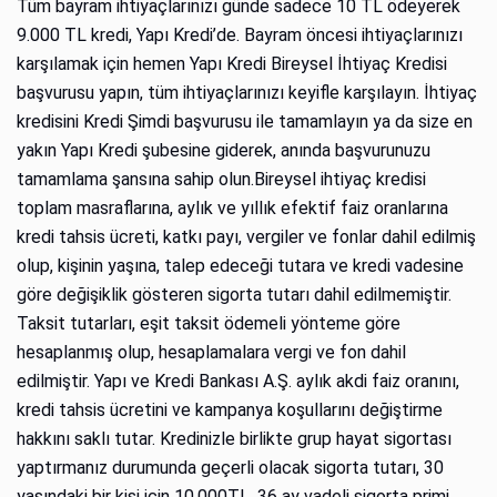
Tüm bayram ihtiyaçlarınızı günde sadece 10 TL ödeyerek
9.000 TL kredi, Yapı Kredi’de. Bayram öncesi ihtiyaçlarınızı
karşılamak için hemen Yapı Kredi Bireysel İhtiyaç Kredisi
başvurusu yapın, tüm ihtiyaçlarınızı keyifle karşılayın. İhtiyaç
kredisini Kredi Şimdi başvurusu ile tamamlayın ya da size en
yakın Yapı Kredi şubesine giderek, anında başvurunuzu
tamamlama şansına sahip olun.Bireysel ihtiyaç kredisi
toplam masraflarına, aylık ve yıllık efektif faiz oranlarına
kredi tahsis ücreti, katkı payı, vergiler ve fonlar dahil edilmiş
olup, kişinin yaşına, talep edeceği tutara ve kredi vadesine
göre değişiklik gösteren sigorta tutarı dahil edilmemiştir.
Taksit tutarları, eşit taksit ödemeli yönteme göre
hesaplanmış olup, hesaplamalara vergi ve fon dahil
edilmiştir. Yapı ve Kredi Bankası A.Ş. aylık akdi faiz oranını,
kredi tahsis ücretini ve kampanya koşullarını değiştirme
hakkını saklı tutar. Kredinizle birlikte grup hayat sigortası
yaptırmanız durumunda geçerli olacak sigorta tutarı, 30
yaşındaki bir kişi için 10.000TL, 36 ay vadeli sigorta primi