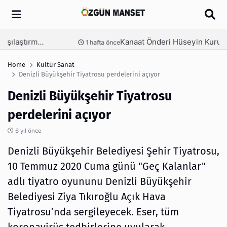
Arama
Kanaat Önderi Hüseyin Kuruçay Kimdir?
nce
3 hafta önce
Home
Kültür Sanat
Denizli Büyükşehir Tiyatrosu perdelerini açıyor
Denizli Büyükşehir Tiyatrosu
perdelerini açıyor
6 yıl önce
Denizli Büyükşehir Belediyesi Şehir Tiyatrosu,
10 Temmuz 2020 Cuma günü "Geç Kalanlar"
adlı tiyatro oyununu Denizli Büyükşehir
Belediyesi Ziya Tıkıroğlu Açık Hava
Tiyatrosu’nda sergileyecek. Eser, tüm