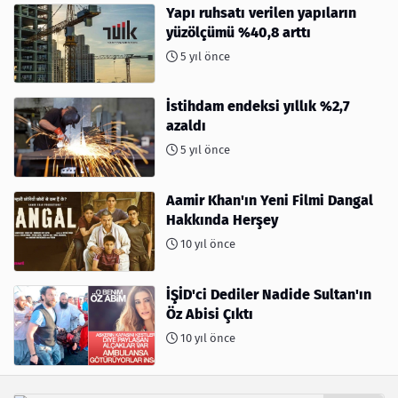
Yapı ruhsatı verilen yapıların
yüzölçümü %40,8 arttı
5 yıl önce
İstihdam endeksi yıllık %2,7
azaldı
5 yıl önce
Aamir Khan'ın Yeni Filmi Dangal
Hakkında Herşey
10 yıl önce
İŞİD'ci Dediler Nadide Sultan'ın
Öz Abisi Çıktı
10 yıl önce