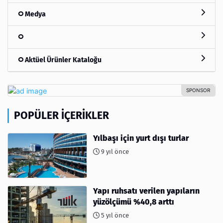
Medya
Aktüel Ürünler Kataloğu
POPÜLER İÇERIKLER
Yılbaşı için yurt dışı turlar
9 yıl önce
Yapı ruhsatı verilen yapıların
yüzölçümü %40,8 arttı
5 yıl önce