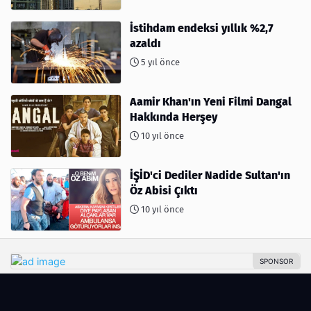
İstihdam endeksi yıllık %2,7
azaldı
5 yıl önce
Aamir Khan'ın Yeni Filmi Dangal
Hakkında Herşey
10 yıl önce
İŞİD'ci Dediler Nadide Sultan'ın
Öz Abisi Çıktı
10 yıl önce