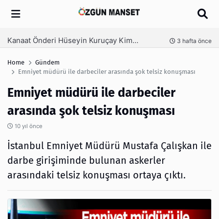
Arama
Kanaat Önderi Hüseyin Kuruçay Kimdir?
nce
3 hafta önce
Home
Gündem
Emniyet müdürü ile darbeciler arasında şok telsiz konuşması
Emniyet müdürü ile darbeciler
arasında şok telsiz konuşması
10 yıl önce
İstanbul Emniyet Müdürü Mustafa Çalışkan ile
darbe girişiminde bulunan askerler
arasındaki telsiz konuşması ortaya çıktı.