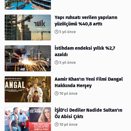
Yapı ruhsatı verilen yapıların
yüzölçümü %40,8 arttı
5 yıl önce
İstihdam endeksi yıllık %2,7
azaldı
5 yıl önce
Aamir Khan'ın Yeni Filmi Dangal
Hakkında Herşey
10 yıl önce
İŞİD'ci Dediler Nadide Sultan'ın
Öz Abisi Çıktı
10 yıl önce