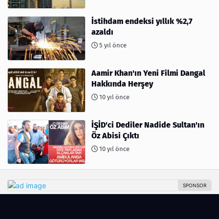
İstihdam endeksi yıllık %2,7
azaldı
5 yıl önce
Aamir Khan'ın Yeni Filmi Dangal
Hakkında Herşey
10 yıl önce
İŞİD'ci Dediler Nadide Sultan'ın
Öz Abisi Çıktı
10 yıl önce