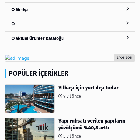
Medya
Aktüel Ürünler Kataloğu
POPÜLER İÇERIKLER
Yılbaşı için yurt dışı turlar
9 yıl önce
Yapı ruhsatı verilen yapıların
yüzölçümü %40,8 arttı
5 yıl önce