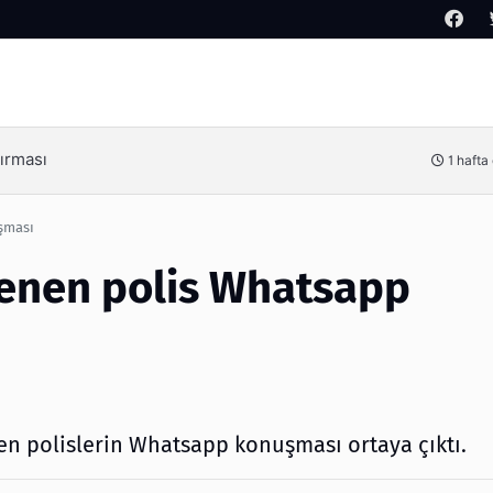
Arama
Kimdir?
3 hafta
şması
enen polis Whatsapp
n polislerin Whatsapp konuşması ortaya çıktı.