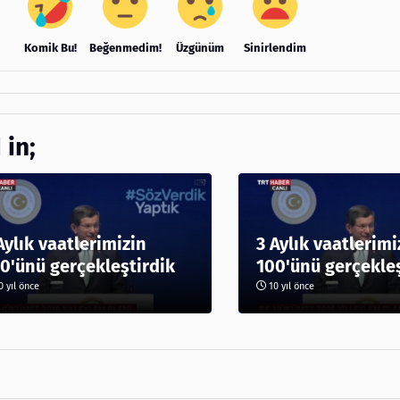
Komik Bu!
Beğenmedim!
Üzgünüm
Sinirlendim
 in;
Aylık vaatlerimizin
3 Aylık vaatlerimi
0'ünü gerçekleştirdik
100'ünü gerçekleş
 yıl önce
10 yıl önce