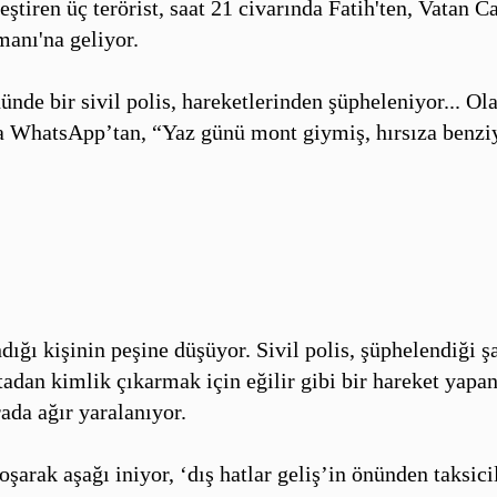
ştiren üç terörist, saat 21 civarında Fatih'ten, Vatan C
manı'na geliyor.
ünde bir sivil polis, hareketlerinden şüpheleniyor... O
a WhatsApp’tan, “Yaz günü mont giymiş, hırsıza benzi
ığı kişinin peşine düşüyor. Sivil polis, şüphelendiği ş
adan kimlik çıkarmak için eğilir gibi bir hareket yapan
orada ağır yaralanıyor.
oşarak aşağı iniyor, ‘dış hatlar geliş’in önünden taksici