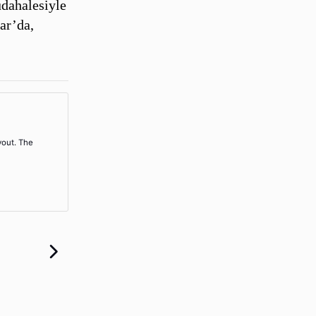
üdahalesiyle
ar’da,
yout. The