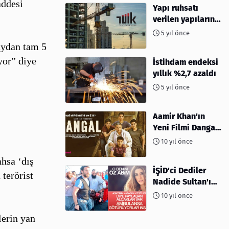
addesi
Yapı ruhsatı
verilen yapıların
yüzölçümü %40,8
5 yıl önce
arttı
laydan tam 5
yor” diye
İstihdam endeksi
yıllık %2,7 azaldı
5 yıl önce
Aamir Khan'ın
Yeni Filmi Dangal
Hakkında Herşey
10 yıl önce
ahsa ‘dış
İŞİD'ci Dediler
 terörist
Nadide Sultan'ın
Öz Abisi Çıktı
10 yıl önce
lerin yan