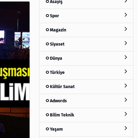
Asayiş
Spor
Magazin
Siyaset
Dünya
Türkiye
Kültür Sanat
Adwords
Bilim Teknik
Yaşam