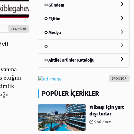
Gündem
Eğitim
Medya
ivil
Aktüel Ürünler Kataloğu
 yanına
 ettiğini
kimlik
POPÜLER İÇERIKLER
 ağır
Yılbaşı için yurt
dışı turlar
9 yıl önce