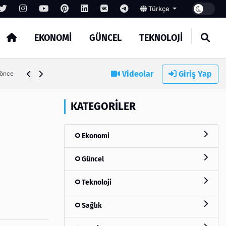
Türkçe
EKONOMI
GÜNCEL
TEKNOLOJI
Videolar
Giriş Yap
 önce
KATEGORILER
Ekonomi
Güncel
Teknoloji
Sağlık