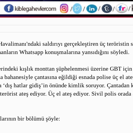
avalimanı'ndaki saldırıyı gerçekleştiren üç teröristin s
ananların Whatsapp konuşmalarına yansıdığını söyledi.
üzerindeki kışlık monttan şüphelenmesi üzerine GBT için
a bahanesiyle çantasına eğildiği esnada polise üç el ateş
a ‘dış hatlar gidiş’in önünde kimlik soruyor. Çantadan 
erörist ateş ediyor. Üç el ateş ediyor. Sivil polis orada
klarının bir bölümü şöyle: