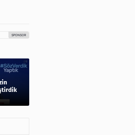
zin
tirdik