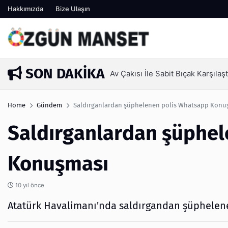
Hakkımızda
Bize Ulaşın
SON DAKIKA
Kanaat Önderi Hüseyin Kuruçay 
1 hafta önce
Home
Gündem
Saldırganlardan şüphelenen polis Whatsapp Konu
Saldırganlardan şüphel
Konuşması
10 yıl önce
Atatürk Havalimanı'nda saldırgandan şüphelene