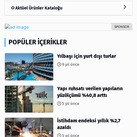
Aktüel Ürünler Kataloğu
POPÜLER İÇERIKLER
Yılbaşı için yurt dışı turlar
9 yıl önce
Yapı ruhsatı verilen yapıların
yüzölçümü %40,8 arttı
5 yıl önce
İstihdam endeksi yıllık %2,7
azaldı
5 yıl önce