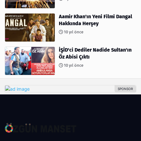
Aamir Khan'ın Yeni Filmi Dangal
Hakkında Herşey
10 yıl önce
İŞİD'ci Dediler Nadide Sultan'ın
Öz Abisi Çıktı
10 yıl önce