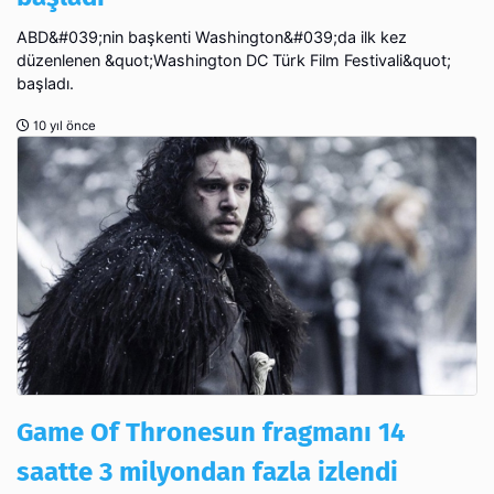
ABD&#039;nin başkenti Washington&#039;da ilk kez
düzenlenen &quot;Washington DC Türk Film Festivali&quot;
başladı.
10 yıl önce
Game Of Thronesun fragmanı 14
saatte 3 milyondan fazla izlendi