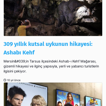
309 yıllık kutsal uykunun hikayesi:
Ashabı Kehf
Mersin&#039;in Tarsus ilçesindeki Ashab-ı Kehf Mağarası,
gizemli hikayesi ve ilginç yapısıyla, yerli ve yabancı turistlerin
ilgisini çekiyor.
10 yıl önce