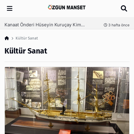
Arama
Kanaat Önderi Hüseyin Kuruçay Kimdir?
nce
3 hafta önce
Kültür Sanat
Kültür Sanat