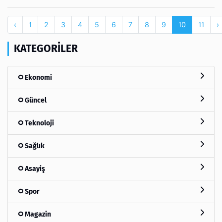
‹
1
2
3
4
5
6
7
8
9
10
11
›
KATEGORILER
Ekonomi
Güncel
Teknoloji
Sağlık
Asayiş
Spor
Magazin