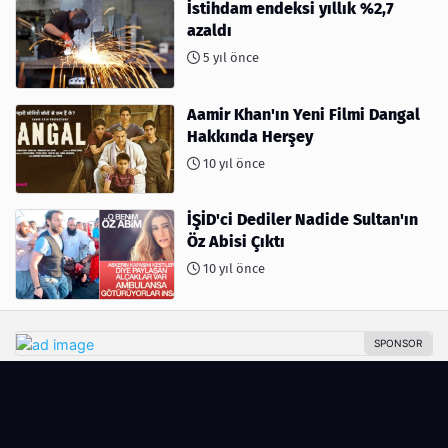
İstihdam endeksi yıllık %2,7
azaldı
5 yıl önce
Aamir Khan'ın Yeni Filmi Dangal
Hakkında Herşey
10 yıl önce
İŞİD'ci Dediler Nadide Sultan'ın
Öz Abisi Çıktı
10 yıl önce