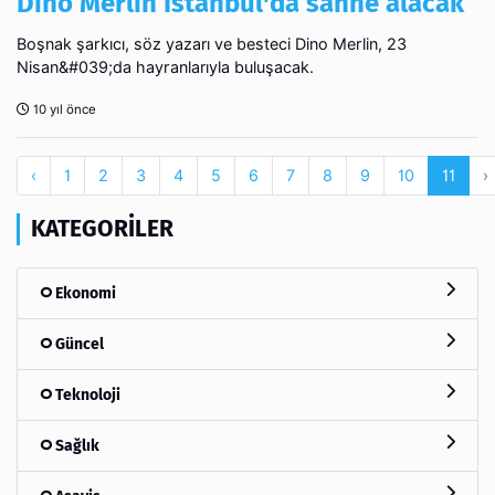
Dino Merlin İstanbul'da sahne alacak
Boşnak şarkıcı, söz yazarı ve besteci Dino Merlin, 23
Nisan&#039;da hayranlarıyla buluşacak.
10 yıl önce
‹
1
2
3
4
5
6
7
8
9
10
11
›
KATEGORILER
Ekonomi
Güncel
Teknoloji
Sağlık