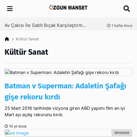
Arama
Kanaat Önderi Hüseyin Kuruçay Kimdir?
1 hafta önce
3 ha
Kültür Sanat
Kültür Sanat
Batman v Superman: Adaletin Şafağı
gişe rekoru kırdı
25 Mart 2016 tarihinde vizyona giren ABD yapımı film en iyi
Mart ayı açılış rekorunu kırdı.
10 yıl önce