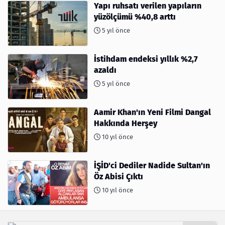
Yapı ruhsatı verilen yapıların
yüzölçümü %40,8 arttı
5 yıl önce
İstihdam endeksi yıllık %2,7
azaldı
5 yıl önce
Aamir Khan'ın Yeni Filmi Dangal
Hakkında Herşey
10 yıl önce
İŞİD'ci Dediler Nadide Sultan'ın
Öz Abisi Çıktı
10 yıl önce