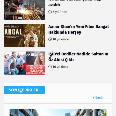
azaldı
5 yıl önce
Aamir Khan'ın Yeni Filmi Dangal
Hakkında Herşey
10 yıl önce
İŞİD'ci Dediler Nadide Sultan'ın
Öz Abisi Çıktı
10 yıl önce
SON İÇERIKLER
Tümü