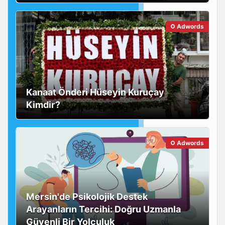
Adwords
Kanaat Önderi Hüseyin Kuruçay
Kimdir?
Adwords
Mersin'de Psikolojik Destek
Arayanların Tercihi: Doğru Uzmanla
Güvenli Bir Yolculuk