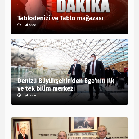
Tablodenizi ve Tablo mağazası
5 yıl önce
Denizli Büyükşehir'den Ege'nin ilk
ve tek bilim merkezi
5 yıl önce