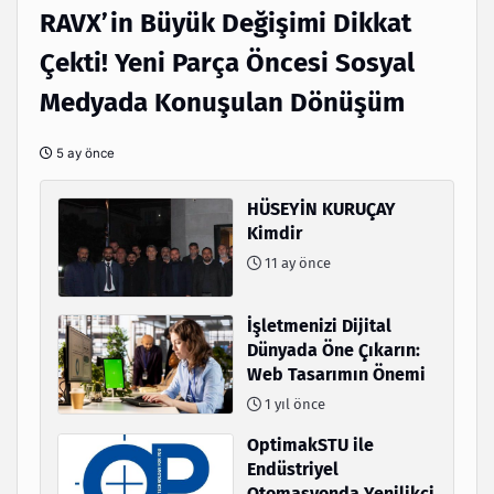
RAVX’in Büyük Değişimi Dikkat
Çekti! Yeni Parça Öncesi Sosyal
Medyada Konuşulan Dönüşüm
5 ay önce
HÜSEYİN KURUÇAY
Kimdir
11 ay önce
İşletmenizi Dijital
Dünyada Öne Çıkarın:
Web Tasarımın Önemi
1 yıl önce
OptimakSTU ile
Endüstriyel
Otomasyonda Yenilikçi