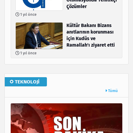
Çözümler
1 yıl önce
Kültür Bakanı Bizans
anıtlarının korunması
için Kudüs ve
Ramallah'ı ziyaret etti
1 yıl önce
TEKNOLOJI
Tümü