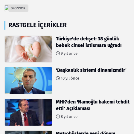
RASTGELE İÇERIKLER
Türkiye'de dehşet: 38 günlük
bebek cinsel istismara uğradı
9 yıl önce
'Başkanlık sistemi dinamizmdir'
10 yıl önce
MHK'den 'Namoğlu hakemi tehdit
etti' Açıklaması
8 yıl önce
Metrobüslerde yeni dönem