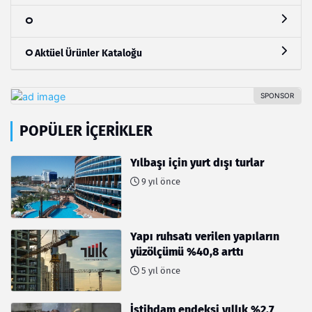
Aktüel Ürünler Kataloğu
POPÜLER İÇERIKLER
Yılbaşı için yurt dışı turlar
9 yıl önce
Yapı ruhsatı verilen yapıların
yüzölçümü %40,8 arttı
5 yıl önce
İstihdam endeksi yıllık %2,7